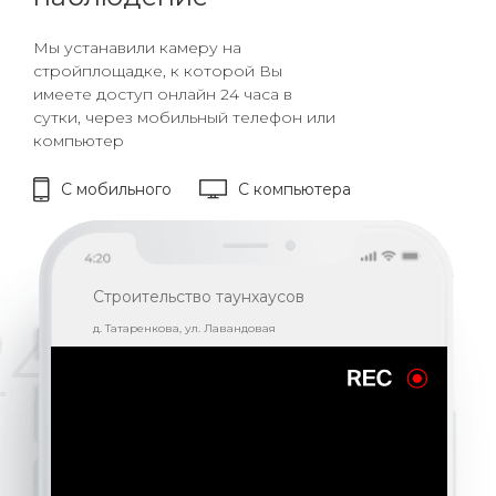
Мы устанавили камеру на
стройплощадке, к которой Вы
имеете доступ онлайн 24 часа в
сутки, через мобильный телефон или
компьютер
С мобильного
С компьютера
Строительство таунхаусов
24
д. Татаренкова, ул. Лавандовая