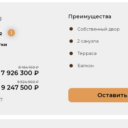
Преимущества
)
Собственный двор
2
2 санузла
тки
Терраса
Балкон
8 164 100 ₽
7 926 300 ₽
9 524 900 ₽
9 247 500 ₽
Оставить
27