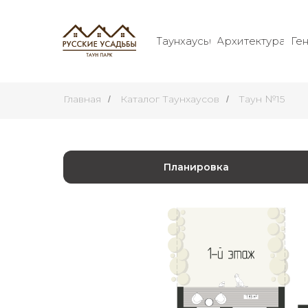
Таунхаусы
Архитектура
Ге
Таунхаусы
Архитектура
Г
Главная
Каталог Таунхаусов
Таун №15
/
/
Планировка