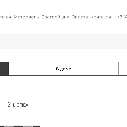
нплан
Материалы
Застройщик
Оплата
Контакты
+7 (
енплан
Материалы
Застройщик
+7 (4712)
В доме