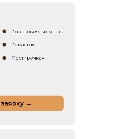
2 парковочных места
2 спальни
Постирочная
 заявку →